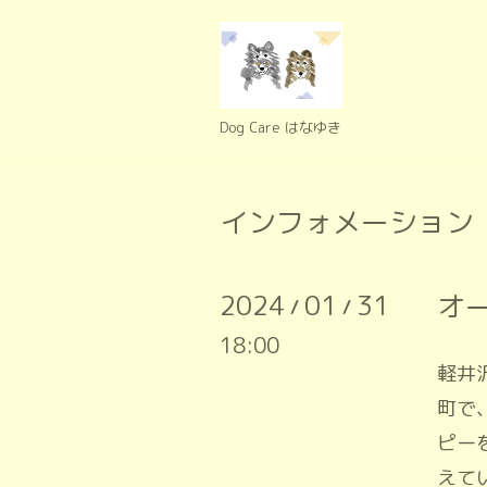
Dog Care はなゆき
インフォメーション
2024
01
31
オ
/
/
18:00
軽井
町で
ピー
えてい