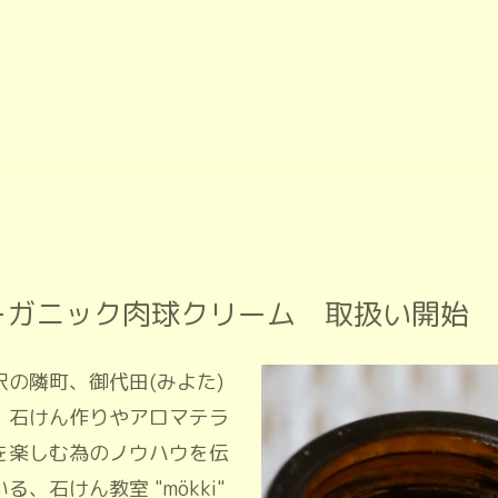
ーガニック肉球クリーム 取扱い開始
沢の隣町、御代田(みよた)
、石けん作りやアロマテラ
を楽しむ為のノウハウを伝
る、石けん教室 "mökki"