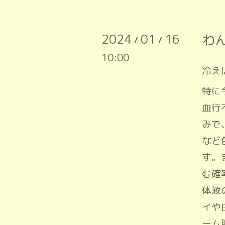
2024
01
16
わ
/
/
10:00
冷え
特に
血行
みで
など
す。
む確
体液
イや
ーム