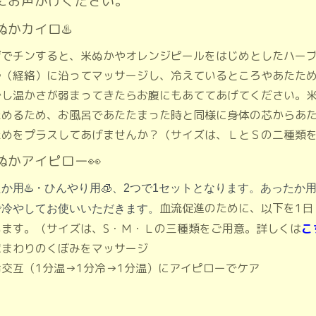
にお声がけください。
ぬかカイロ♨️
ジでチンすると、米ぬかやオレンジピールをはじめとしたハー
骨（経絡）に沿ってマッサージし、冷えているところやあたた
少し温かさが弱まってきたらお腹にもあててあげてください。
ためるため、お風呂であたたまった時と同様に身体の芯からあ
ためをプラスしてあげませんか？（サイズは、ＬとＳの二種類
米ぬかアイピロー👀
か用♨️・ひんやり用🧊、2つで1セットとなります。あった
血流促進のために、以下を1日
で冷やしてお使いいただきます。
います。（サイズは、S・Ｍ・Ｌの三種類をご用意。詳しくは
こ
球まわりのくぼみをマッサージ
冷交互（1分温→1分冷→1分温）にアイピローでケア